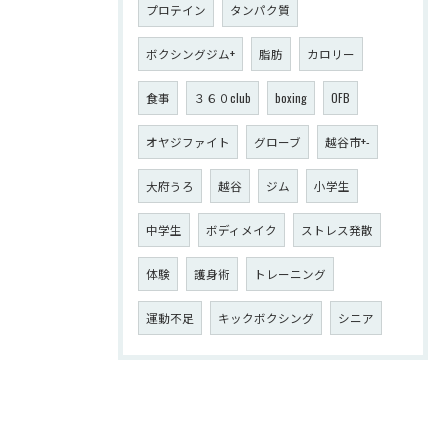
プロテイン
タンパク質
ボクシングジム+
脂肪
カロリー
食事
３６０club
boxing
OFB
オヤジファイト
グローブ
越谷市+-
大府うろ
越谷
ジム
小学生
中学生
ボディメイク
ストレス発散
体験
護身術
トレーニング
運動不足
キックボクシング
シニア