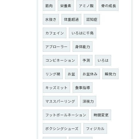
筋肉
栄養素
アミノ酸
骨の成長
水抜き
体重超過
認知症
カフェイン
いろはに千鳥
アブローラー
身体能力
コンビネーション
予測
いろは
リング禍
お盆
お盆休み
瞬発力
キッズミット
食事指導
マススパーリング
深視力
フットボールネーション
時間変更
ボクシングシューズ
フィジカル