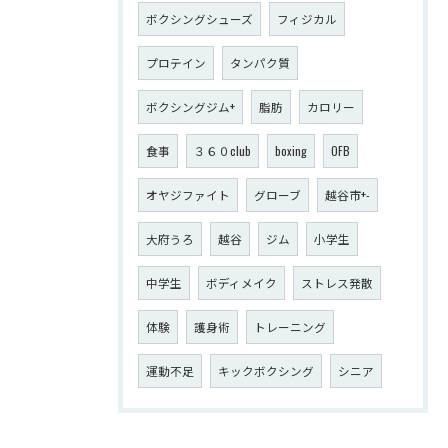
ボクシングシューズ
フィジカル
プロテイン
タンパク質
ボクシングジム+
脂肪
カロリー
食事
３６０club
boxing
OFB
オヤジファイト
グローブ
越谷市+-
大府うろ
越谷
ジム
小学生
中学生
ボディメイク
ストレス発散
体験
護身術
トレーニング
運動不足
キックボクシング
シニア