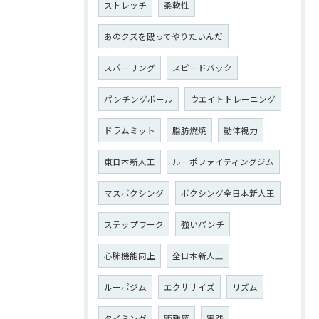
ストレッチ
柔軟性
あのクズを殴ってやりたいんだ
スパーリング
スピードバック
パンチングボール
ウエイトトレーニング
ドラムミット
脂肪燃焼
動体視力
東日本新人王
ルーポファイティングジム
マスボクシング
ボクシング全日本新人王
ステップワーク
強いパンチ
心肺機能向上
全日本新人王
ルーポジム
エクササイズ
リズム
タイミング
距離感
実践