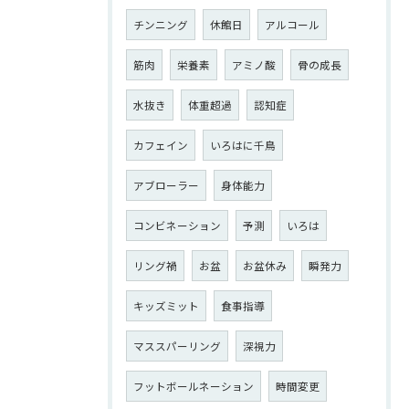
チンニング
休館日
アルコール
筋肉
栄養素
アミノ酸
骨の成長
水抜き
体重超過
認知症
カフェイン
いろはに千鳥
アブローラー
身体能力
コンビネーション
予測
いろは
リング禍
お盆
お盆休み
瞬発力
キッズミット
食事指導
マススパーリング
深視力
フットボールネーション
時間変更