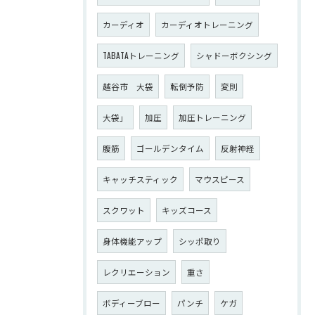
カーディオ
カーディオトレーニング
TABATAトレーニング
シャドーボクシング
越谷市 大袋
転倒予防
変則
大袋」
加圧
加圧トレーニング
腹筋
ゴールデンタイム
反射神経
キャッチスティック
マウスピース
スクワット
キッズコース
身体機能アップ
シッポ取り
レクリエーション
重さ
ボディーブロー
パンチ
ケガ