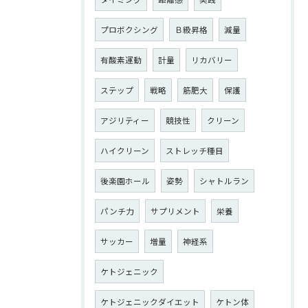
プロボクシング
Ｂ級昇格
減量
有酸素運動
計量
リカバリー
ステップ
戦略
筋肥大
保護
アジリティー
競技性
クリーン
ハイクリーン
ストレッチ種目
後楽園ホール
姿勢
シャトルラン
パンチ力
サプリメント
栄養
サッカー
増量
神経系
ケトジェニック
ケトジェニックダイエット
ケトン体