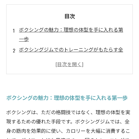
目次
ボクシングの魅力：理想の体型を手に入れる第
一歩
ボクシングジムでのトレーニングがもたらす全
身の変化
心肺機能向上とストレス解消：ボクシングの効
果を探る
ダイエットに最適なボクシング：具体的なプラ
ボクシングの魅力：理想の体型を手に入れる第一歩
ンを紹介
成功体験：ボクシングで理想の体型を手に入れ
ボクシングは、ただの格闘技ではなく、理想の体型を実
た人々の声
現するための優れた手段です。ボクシングジムでは、全
あなたも挑戦してみよう！ボクシングで理想の
身の筋肉を効果的に使い、カロリーを大幅に消費するこ
自分に