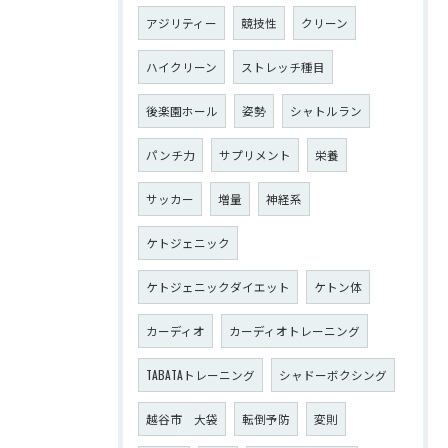
アジリティー
競技性
クリーン
ハイクリーン
ストレッチ種目
後楽園ホール
姿勢
シャトルラン
パンチ力
サプリメント
栄養
サッカー
増量
神経系
ケトジェニック
ケトジェニックダイエット
ケトン体
カーディオ
カーディオトレーニング
TABATAトレーニング
シャドーボクシング
越谷市 大袋
転倒予防
変則