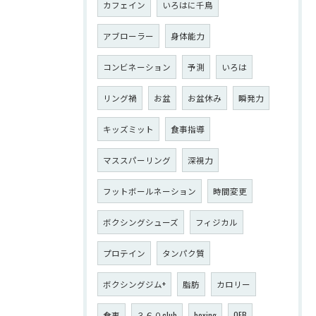
カフェイン
いろはに千鳥
アブローラー
身体能力
コンビネーション
予測
いろは
リング禍
お盆
お盆休み
瞬発力
キッズミット
食事指導
マススパーリング
深視力
フットボールネーション
時間変更
ボクシングシューズ
フィジカル
プロテイン
タンパク質
ボクシングジム+
脂肪
カロリー
食事
３６０club
boxing
OFB