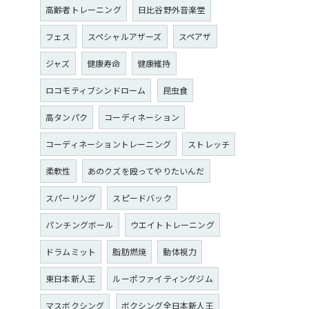
高齢者トレーニング
日比谷野外音楽堂
フェス
スペシャルアザーズ
スペアザ
ジャズ
健康寿命
健康維持
ロコモティブシンドローム
昆虫食
高タンパク
コーディネーション
コーディネーショントレーニング
ストレッチ
柔軟性
あのクズを殴ってやりたいんだ
スパーリング
スピードバック
パンチングボール
ウエイトトレーニング
ドラムミット
脂肪燃焼
動体視力
東日本新人王
ルーポファイティングジム
マスボクシング
ボクシング全日本新人王