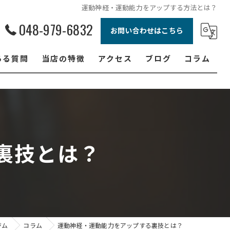
運動神経・運動能力をアップする方法とは？
048-979-6832
お問い合わせはこちら
ある質問
当店の特徴
アクセス
ブログ
コラム
ボクシング
ジュニア
ダイエット
裏技とは？
フィットネス
女性
ジム
コラム
運動神経・運動能力をアップする裏技とは？