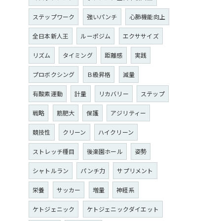
ステップワーク
強いパンチ
心肺機能向上
全日本新人王
ルーポジム
エクササイズ
リズム
タイミング
距離感
実践
プロボクシング
Ｂ級昇格
減量
有酸素運動
計量
リカバリー
ステップ
戦略
筋肥大
保護
アジリティー
競技性
クリーン
ハイクリーン
ストレッチ種目
後楽園ホール
姿勢
シャトルラン
パンチ力
サプリメント
栄養
サッカー
増量
神経系
ケトジェニック
ケトジェニックダイエット