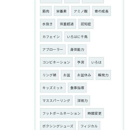
筋肉
栄養素
アミノ酸
骨の成長
水抜き
体重超過
認知症
カフェイン
いろはに千鳥
アブローラー
身体能力
コンビネーション
予測
いろは
リング禍
お盆
お盆休み
瞬発力
キッズミット
食事指導
マススパーリング
深視力
フットボールネーション
時間変更
ボクシングシューズ
フィジカル