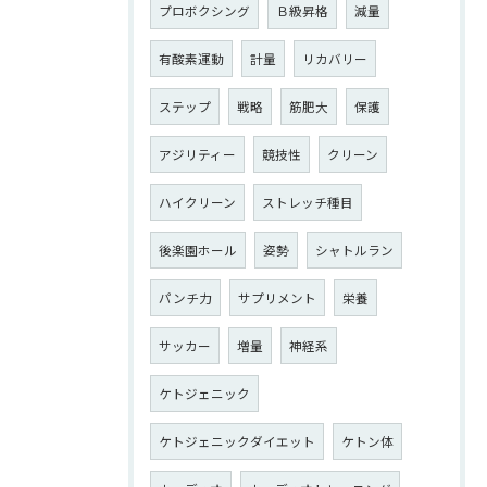
プロボクシング
Ｂ級昇格
減量
有酸素運動
計量
リカバリー
ステップ
戦略
筋肥大
保護
アジリティー
競技性
クリーン
ハイクリーン
ストレッチ種目
後楽園ホール
姿勢
シャトルラン
パンチ力
サプリメント
栄養
サッカー
増量
神経系
ケトジェニック
ケトジェニックダイエット
ケトン体