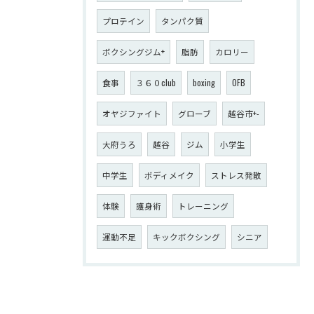
プロテイン
タンパク質
ボクシングジム+
脂肪
カロリー
食事
３６０club
boxing
OFB
オヤジファイト
グローブ
越谷市+-
大府うろ
越谷
ジム
小学生
中学生
ボディメイク
ストレス発散
体験
護身術
トレーニング
運動不足
キックボクシング
シニア