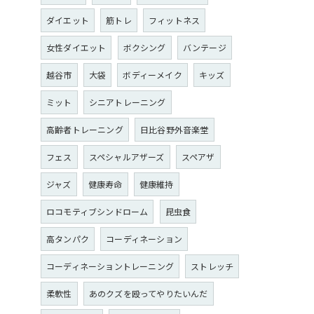
ダイエット
筋トレ
フィットネス
女性ダイエット
ボクシング
バンテージ
越谷市
大袋
ボディーメイク
キッズ
ミット
シニアトレーニング
高齢者トレーニング
日比谷野外音楽堂
フェス
スペシャルアザーズ
スペアザ
ジャズ
健康寿命
健康維持
ロコモティブシンドローム
昆虫食
高タンパク
コーディネーション
コーディネーショントレーニング
ストレッチ
柔軟性
あのクズを殴ってやりたいんだ