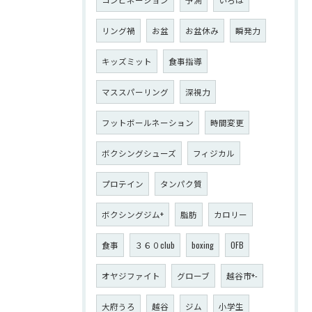
リング禍
お盆
お盆休み
瞬発力
キッズミット
食事指導
マススパーリング
深視力
フットボールネーション
時間変更
ボクシングシューズ
フィジカル
プロテイン
タンパク質
ボクシングジム+
脂肪
カロリー
食事
３６０club
boxing
OFB
オヤジファイト
グローブ
越谷市+-
大府うろ
越谷
ジム
小学生