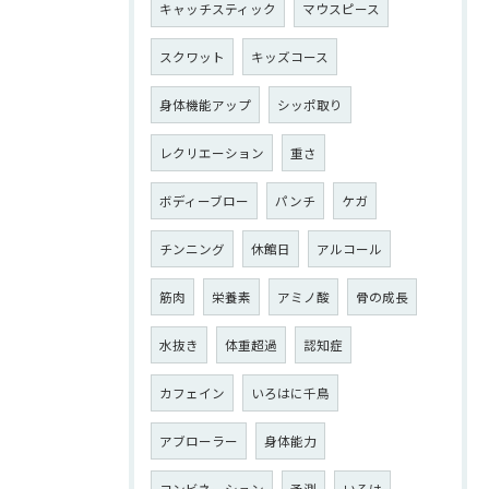
キャッチスティック
マウスピース
スクワット
キッズコース
身体機能アップ
シッポ取り
レクリエーション
重さ
ボディーブロー
パンチ
ケガ
チンニング
休館日
アルコール
筋肉
栄養素
アミノ酸
骨の成長
水抜き
体重超過
認知症
カフェイン
いろはに千鳥
アブローラー
身体能力
コンビネーション
予測
いろは