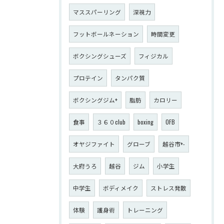
マススパーリング
深視力
フットボールネーション
時間変更
ボクシングシューズ
フィジカル
プロテイン
タンパク質
ボクシングジム+
脂肪
カロリー
食事
３６０club
boxing
OFB
オヤジファイト
グローブ
越谷市+-
大府うろ
越谷
ジム
小学生
中学生
ボディメイク
ストレス発散
体験
護身術
トレーニング