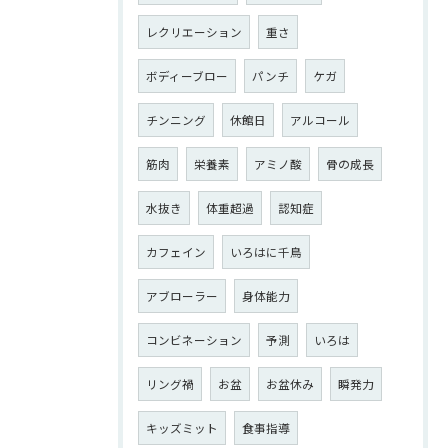
レクリエーション
重さ
ボディーブロー
パンチ
ケガ
チンニング
休館日
アルコール
筋肉
栄養素
アミノ酸
骨の成長
水抜き
体重超過
認知症
カフェイン
いろはに千鳥
アブローラー
身体能力
コンビネーション
予測
いろは
リング禍
お盆
お盆休み
瞬発力
キッズミット
食事指導