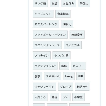
リング禍
お盆
お盆休み
瞬発力
キッズミット
食事指導
マススパーリング
深視力
フットボールネーション
時間変更
ボクシングシューズ
フィジカル
プロテイン
タンパク質
ボクシングジム+
脂肪
カロリー
食事
３６０club
boxing
OFB
オヤジファイト
グローブ
越谷市+-
大府うろ
越谷
ジム
小学生