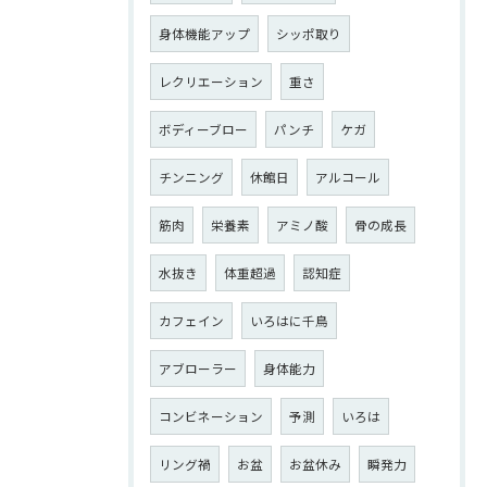
身体機能アップ
シッポ取り
レクリエーション
重さ
ボディーブロー
パンチ
ケガ
チンニング
休館日
アルコール
筋肉
栄養素
アミノ酸
骨の成長
水抜き
体重超過
認知症
カフェイン
いろはに千鳥
アブローラー
身体能力
コンビネーション
予測
いろは
リング禍
お盆
お盆休み
瞬発力