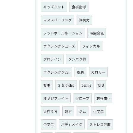
キッズミット
食事指導
マススパーリング
深視力
フットボールネーション
時間変更
ボクシングシューズ
フィジカル
プロテイン
タンパク質
ボクシングジム+
脂肪
カロリー
食事
３６０club
boxing
OFB
オヤジファイト
グローブ
越谷市+-
大府うろ
越谷
ジム
小学生
中学生
ボディメイク
ストレス発散