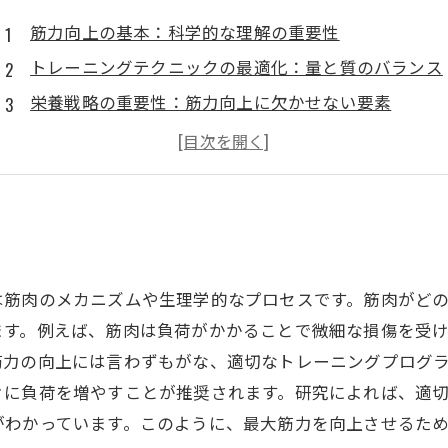
筋力向上の基本：科学的な理解の重要性
トレーニングテクニックの最適化：量と質のバランス
栄養戦略の重要性：筋力向上に欠かせない要素
心理的要因：モチベーションとリカバリーの関係
総合的アプローチ：科学を基にした最大筋力の追求
は筋肉のメカニズムや生理学的なプロセスです。筋肉がど
ます。例えば、筋肉は負荷がかかることで微細な損傷を受
筋力の向上には言わずもがな、適切なトレーニングプログ
々に負荷を増やすことが推奨されます。研究によれば、適
がわかっています。このように、最大筋力を向上させるた