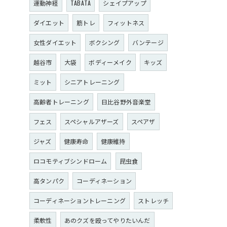
運動神経
TABATA
シェイプアップ
ダイエット
筋トレ
フィットネス
女性ダイエット
ボクシング
バンテージ
越谷市
大袋
ボディーメイク
キッズ
ミット
シニアトレーニング
高齢者トレーニング
日比谷野外音楽堂
フェス
スペシャルアザーズ
スペアザ
ジャズ
健康寿命
健康維持
ロコモティブシンドローム
昆虫食
高タンパク
コーディネーション
コーディネーショントレーニング
ストレッチ
柔軟性
あのクズを殴ってやりたいんだ