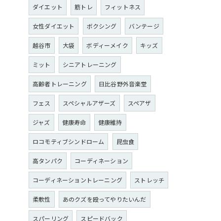
ダイエット
筋トレ
フィットネス
女性ダイエット
ボクシング
バンテージ
越谷市
大袋
ボディーメイク
キッズ
ミット
シニアトレーニング
高齢者トレーニング
日比谷野外音楽堂
フェス
スペシャルアザーズ
スペアザ
ジャズ
健康寿命
健康維持
ロコモティブシンドローム
昆虫食
高タンパク
コーディネーション
コーディネーショントレーニング
ストレッチ
柔軟性
あのクズを殴ってやりたいんだ
スパーリング
スピードバック