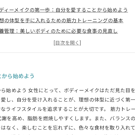
ディーメイクの第一歩：自分を愛することから始めよう
想の体型を手に入れるための筋力トレーニングの基本
養管理：美しいボディのために必要な食事の見直し
イフスタイル改善の秘訣：心と体のバランスを整える
信を持つためのマインドセット：変化を楽しむコツ
ディーメイク成功者の体験談：変化のストーリーをシェア
なたのペースで進めるボディーメイク：新しい自分に出会
とから始めよう
ら始めよう 女性にとって、ボディーメイクはただ見た目
を愛し、自分を受け入れることが、理想の体型に近づく第
なライフスタイルを追求することが大切です。 筋力トレ
代謝を高め、脂肪を燃焼しやすくします。また、バランス
ではなく、楽しむことを忘れずに、色々な食材を取り入れて