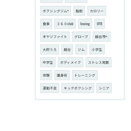
ボクシングジム+
脂肪
カロリー
食事
３６０club
boxing
OFB
オヤジファイト
グローブ
越谷市+-
大府うろ
越谷
ジム
小学生
中学生
ボディメイク
ストレス発散
体験
護身術
トレーニング
運動不足
キックボクシング
シニア