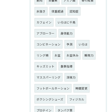
筋肉
栄養素
アミノ酸
骨の成長
水抜き
体重超過
認知症
カフェイン
いろはに千鳥
アブローラー
身体能力
コンビネーション
予測
いろは
リング禍
お盆
お盆休み
瞬発力
キッズミット
食事指導
マススパーリング
深視力
フットボールネーション
時間変更
ボクシングシューズ
フィジカル
プロテイン
タンパク質