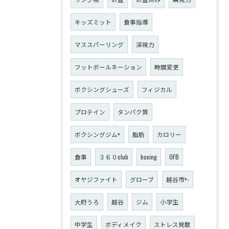
キッズミット
食事指導
マススパーリング
深視力
フットボールネーション
時間変更
ボクシングシューズ
フィジカル
プロテイン
タンパク質
ボクシングジム+
脂肪
カロリー
食事
３６０club
boxing
OFB
オヤジファイト
グローブ
越谷市+-
大府うろ
越谷
ジム
小学生
中学生
ボディメイク
ストレス発散