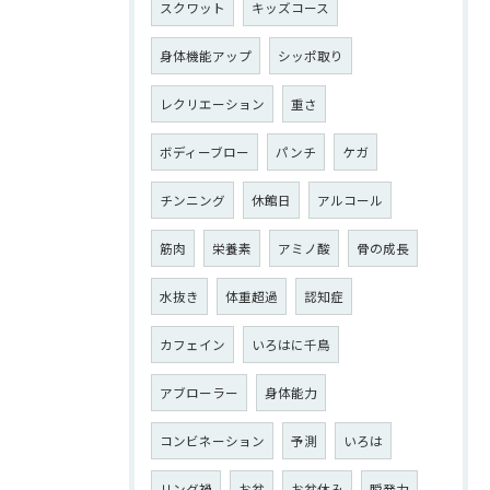
スクワット
キッズコース
身体機能アップ
シッポ取り
レクリエーション
重さ
ボディーブロー
パンチ
ケガ
チンニング
休館日
アルコール
筋肉
栄養素
アミノ酸
骨の成長
水抜き
体重超過
認知症
カフェイン
いろはに千鳥
アブローラー
身体能力
コンビネーション
予測
いろは
リング禍
お盆
お盆休み
瞬発力