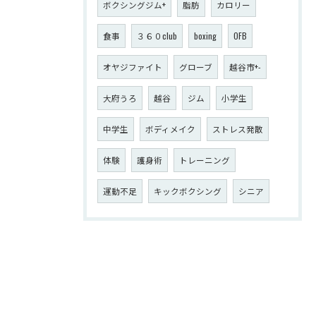
ボクシングジム+
脂肪
カロリー
食事
３６０club
boxing
OFB
オヤジファイト
グローブ
越谷市+-
大府うろ
越谷
ジム
小学生
中学生
ボディメイク
ストレス発散
体験
護身術
トレーニング
運動不足
キックボクシング
シニア