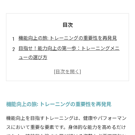
目次
機能向上の旅: トレーニングの重要性を再発見
目指せ！能力向上の第一歩：トレーニングメニ
ューの選び方
メンタル強化がカギ！トレーニングで心を鍛え
る方法
進捗を測る：効果的なトレーニングのチェック
ポイント
機能向上の旅: トレーニングの重要性を再発見
習慣形成の秘訣：持続可能なトレーニングライ
フの実現
機能向上を目指すトレーニングは、健康やパフォーマン
効率的トレーニングの実践法：各種メニューの
スにおいて重要な要素です。身体的な能力を高めるだけ
効果を徹底解説