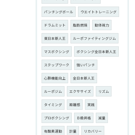
パンチングボール
ウエイトトレーニング
ドラムミット
脂肪燃焼
動体視力
東日本新人王
ルーポファイティングジム
マスボクシング
ボクシング全日本新人王
ステップワーク
強いパンチ
心肺機能向上
全日本新人王
ルーポジム
エクササイズ
リズム
タイミング
距離感
実践
プロボクシング
Ｂ級昇格
減量
有酸素運動
計量
リカバリー