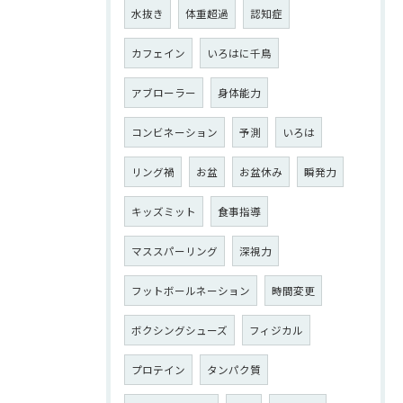
水抜き
体重超過
認知症
カフェイン
いろはに千鳥
アブローラー
身体能力
コンビネーション
予測
いろは
リング禍
お盆
お盆休み
瞬発力
キッズミット
食事指導
マススパーリング
深視力
フットボールネーション
時間変更
ボクシングシューズ
フィジカル
プロテイン
タンパク質