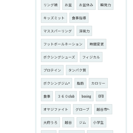
リング禍
お盆
お盆休み
瞬発力
キッズミット
食事指導
マススパーリング
深視力
フットボールネーション
時間変更
ボクシングシューズ
フィジカル
プロテイン
タンパク質
ボクシングジム+
脂肪
カロリー
食事
３６０club
boxing
OFB
オヤジファイト
グローブ
越谷市+-
大府うろ
越谷
ジム
小学生