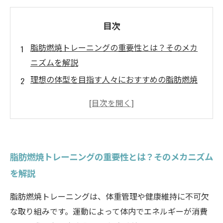
目次
脂肪燃焼トレーニングの重要性とは？そのメカ
ニズムを解説
理想の体型を目指す人々におすすめの脂肪燃焼
メニュー
自宅でできる簡単エクササイズ、脂肪を燃やす
秘訣
ジムでの効果的なトレーニングプランとは？
脂肪燃焼トレーニングの重要性とは？そのメカニズム
正しい知識で脂肪燃焼を加速させる方法
を解説
健康的な体を手に入れるための最初の一歩を踏
み出そう
脂肪燃焼トレーニングは、体重管理や健康維持に不可欠
な取り組みです。運動によって体内でエネルギーが消費