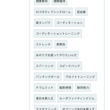
健康寿命
健康維持
ロコモティブシンドローム
昆虫食
高タンパク
コーディネーション
コーディネーショントレーニング
ストレッチ
柔軟性
あのクズを殴ってやりたいんだ
スパーリング
スピードバック
パンチングボール
ウエイトトレーニング
ドラムミット
脂肪燃焼
動体視力
東日本新人王
ルーポファイティングジム
マスボクシング
ボクシング全日本新人王