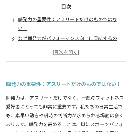
目次
瞬発力の重要性：アスリートだけのものではな
い！
なぜ瞬発力がパフォーマンス向上に直結するの
か？
具体的な瞬発力トレーニング法とは？
栄養素と休息が瞬発力に与える影響
初心者から上級者までの瞬発力向上に必要なヒ
瞬発力の重要性：アスリートだけのものではない！
ント
瞬発力トレーニングに取り組む心構え
瞬発力は、アスリートだけでなく、一般のフィットネス
充実したフィットネスライフを手に入れるため
愛好者にとっても非常に重要です。私たちの日常生活で
の旅の終わり
も、素早い動きや瞬時の判断力が求められる場面は多く
あります。瞬発力を高めることは、単にスポーツパフォ