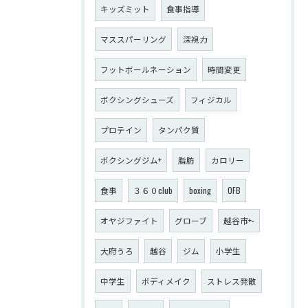
キッズミット
食事指導
マススパーリング
深視力
フットボールネーション
時間変更
ボクシングシューズ
フィジカル
プロテイン
タンパク質
ボクシングジム+
脂肪
カロリー
食事
３６０club
boxing
OFB
オヤジファイト
グローブ
越谷市+-
大府うろ
越谷
ジム
小学生
中学生
ボディメイク
ストレス発散