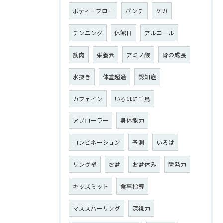
ボディーブロー
パンチ
ケガ
チンニング
休館日
アルコール
筋肉
栄養素
アミノ酸
骨の成長
水抜き
体重超過
認知症
カフェイン
いろはに千鳥
アブローラー
身体能力
コンビネーション
予測
いろは
リング禍
お盆
お盆休み
瞬発力
キッズミット
食事指導
マススパーリング
深視力