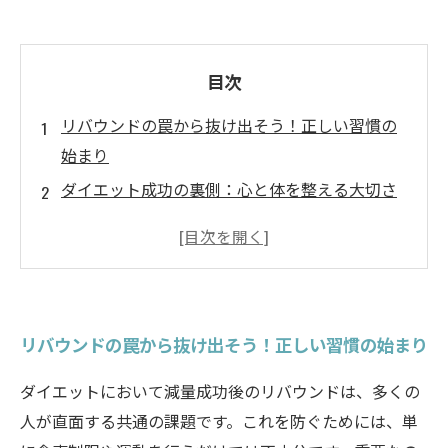
目次
リバウンドの罠から抜け出そう！正しい習慣の
始まり
ダイエット成功の裏側：心と体を整える大切さ
リバウンドを引き起こす生活習慣とは？その見
極め方
実践しよう！リバウンド防止のための具体的な
習慣
リバウンドの罠から抜け出そう！正しい習慣の始まり
心と体を健康に保つための新しいルーティンの
作り方
ダイエットにおいて減量成功後のリバウンドは、多くの
リバウンド防止に向けたトレーニングと食事の
人が直面する共通の課題です。これを防ぐためには、単
バランス