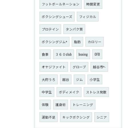
フットボールネーション
時間変更
ボクシングシューズ
フィジカル
プロテイン
タンパク質
ボクシングジム+
脂肪
カロリー
食事
３６０club
boxing
OFB
オヤジファイト
グローブ
越谷市+-
大府うろ
越谷
ジム
小学生
中学生
ボディメイク
ストレス発散
体験
護身術
トレーニング
運動不足
キックボクシング
シニア