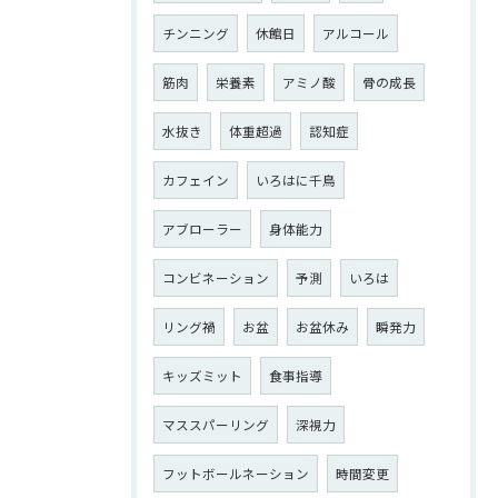
チンニング
休館日
アルコール
筋肉
栄養素
アミノ酸
骨の成長
水抜き
体重超過
認知症
カフェイン
いろはに千鳥
アブローラー
身体能力
コンビネーション
予測
いろは
リング禍
お盆
お盆休み
瞬発力
キッズミット
食事指導
マススパーリング
深視力
フットボールネーション
時間変更