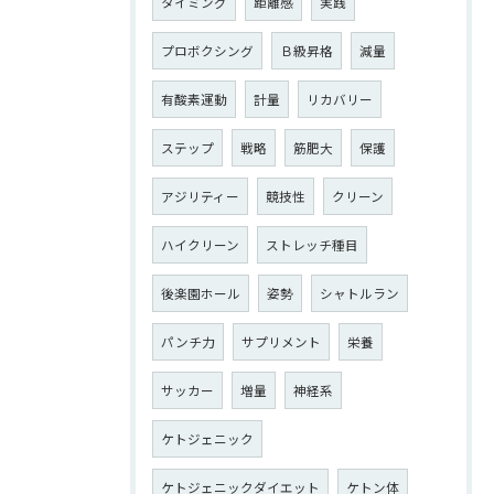
タイミング
距離感
実践
プロボクシング
Ｂ級昇格
減量
有酸素運動
計量
リカバリー
ステップ
戦略
筋肥大
保護
アジリティー
競技性
クリーン
ハイクリーン
ストレッチ種目
後楽園ホール
姿勢
シャトルラン
パンチ力
サプリメント
栄養
サッカー
増量
神経系
ケトジェニック
ケトジェニックダイエット
ケトン体