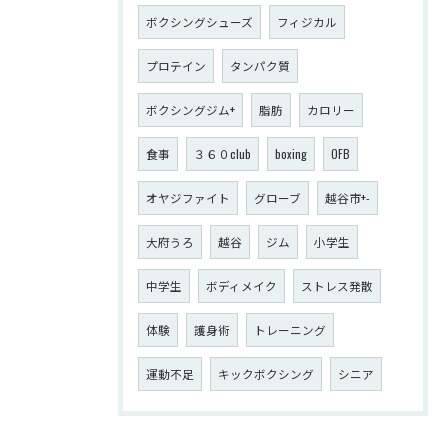
ボクシングシューズ
フィジカル
プロテイン
タンパク質
ボクシングジム+
脂肪
カロリー
食事
３６０club
boxing
OFB
オヤジファイト
グローブ
越谷市+-
大府うろ
越谷
ジム
小学生
中学生
ボディメイク
ストレス発散
体験
護身術
トレーニング
運動不足
キックボクシング
シニア