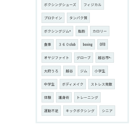
ボクシングシューズ
フィジカル
プロテイン
タンパク質
ボクシングジム+
脂肪
カロリー
食事
３６０club
boxing
OFB
オヤジファイト
グローブ
越谷市+-
大府うろ
越谷
ジム
小学生
中学生
ボディメイク
ストレス発散
体験
護身術
トレーニング
運動不足
キックボクシング
シニア