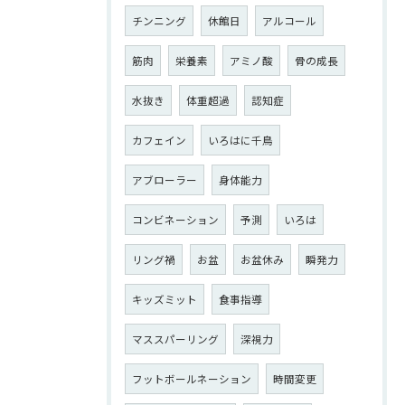
チンニング
休館日
アルコール
筋肉
栄養素
アミノ酸
骨の成長
水抜き
体重超過
認知症
カフェイン
いろはに千鳥
アブローラー
身体能力
コンビネーション
予測
いろは
リング禍
お盆
お盆休み
瞬発力
キッズミット
食事指導
マススパーリング
深視力
フットボールネーション
時間変更