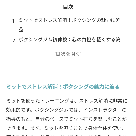
目次
ミットでストレス解消！ボクシングの魅力に迫
る
ボクシングジム初体験：心の負担を軽くする第
一歩
ミットトレーニングの効果とは？心身両面から
のアプローチ
カウンセラー推奨の方法まで！ボクシングで心
ミットでストレス解消！ボクシングの魅力に迫る
と体を整える
運動不足解消にも最適！あなたのミットストー
ミットを使ったトレーニングは、ストレス解消に非常に
リーを始めよう
効果的です。ボクシングジムでは、インストラクターの
ミットを使ったストレス解消法：生活に取り入
指導のもと、自分のペースでミット打ちを楽しむことが
れるメリット
できます。まず、ミットを叩くことで身体全体を使い、