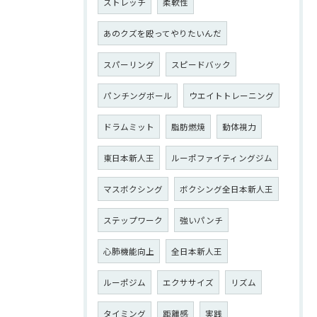
ストレッチ
柔軟性
あのクズを殴ってやりたいんだ
スパーリング
スピードバック
パンチングボール
ウエイトトレーニング
ドラムミット
脂肪燃焼
動体視力
東日本新人王
ルーポファイティングジム
マスボクシング
ボクシング全日本新人王
ステップワーク
強いパンチ
心肺機能向上
全日本新人王
ルーポジム
エクササイズ
リズム
タイミング
距離感
実践