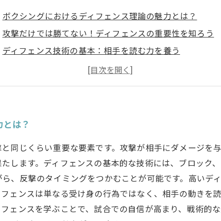
ボクシングにおけるディフェンス理論の魅力とは？
攻撃だけでは勝てない！ディフェンスの重要性を知ろう
ディフェンス技術の基本：相手を読む力を養う
試合を制するための反撃チャンスを見逃すな！
試合を支配するディフェンスの積極性とは
ディフェンスが選手のパフォーマンスをどう向上させる
魅力的なボクサーになるために、ディフェンス理論を学
力とは？
撃と同じくらい重要な要素です。攻撃が相手にダメージを
果たします。ディフェンスの基本的な技術には、ブロック、
がら、反撃のタイミングをつかむことが可能です。高いデ
ィフェンスは単なる受け身の行為ではなく、相手の動きを
ィフェンスを学ぶことで、試合での自信が高まり、戦術的な