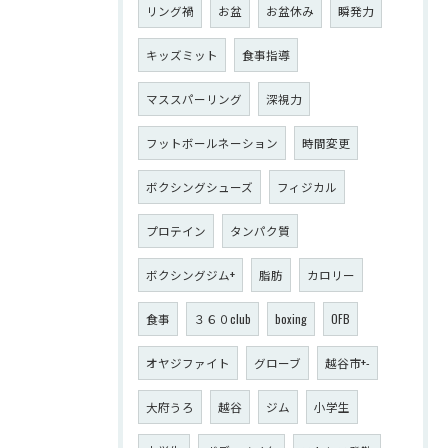
リング禍
お盆
お盆休み
瞬発力
キッズミット
食事指導
マススパーリング
深視力
フットボールネーション
時間変更
ボクシングシューズ
フィジカル
プロテイン
タンパク質
ボクシングジム+
脂肪
カロリー
食事
３６０club
boxing
OFB
オヤジファイト
グローブ
越谷市+-
大府うろ
越谷
ジム
小学生