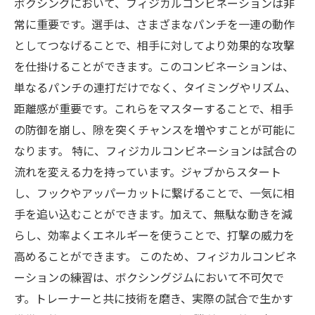
ボクシングにおいて、フィジカルコンビネーションは非
強さに加えて必要なもの：フィジカルコンビネ
常に重要です。選手は、さまざまなパンチを一連の動作
ーションの影響
としてつなげることで、相手に対してより効果的な攻撃
次のステップへ：フィジカルコンビネーション
を仕掛けることができます。このコンビネーションは、
の進化と新たな挑戦
単なるパンチの連打だけでなく、タイミングやリズム、
距離感が重要です。これらをマスターすることで、相手
の防御を崩し、隙を突くチャンスを増やすことが可能に
なります。 特に、フィジカルコンビネーションは試合の
流れを変える力を持っています。ジャブからスタート
し、フックやアッパーカットに繋げることで、一気に相
手を追い込むことができます。加えて、無駄な動きを減
らし、効率よくエネルギーを使うことで、打撃の威力を
高めることができます。 このため、フィジカルコンビネ
ーションの練習は、ボクシングジムにおいて不可欠で
す。トレーナーと共に技術を磨き、実際の試合で生かす