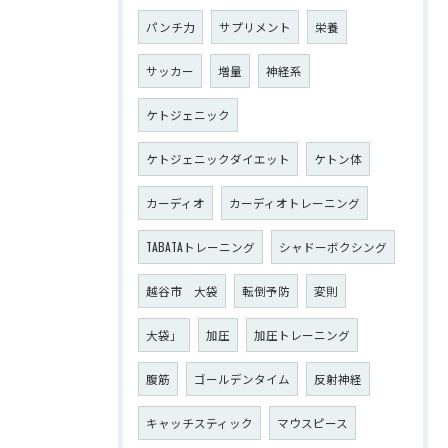
パンチ力
サプリメント
栄養
サッカー
増量
神経系
ケトジェニック
ケトジェニックダイエット
ケトン体
カーディオ
カーディオトレーニング
TABATAトレーニング
シャドーボクシング
越谷市 大袋
転倒予防
変則
大袋」
加圧
加圧トレーニング
腹筋
ゴールデンタイム
反射神経
キャッチスティック
マウスピース