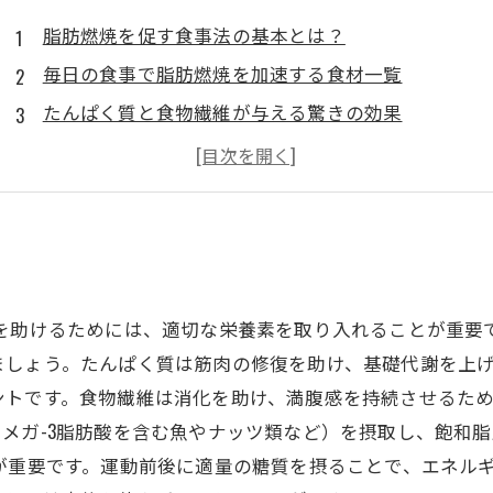
脂肪燃焼を促す食事法の基本とは？
毎日の食事で脂肪燃焼を加速する食材一覧
たんぱく質と食物繊維が与える驚きの効果
脂質と糖質の見直し：食事の選択がカギを握る
健康的なライフスタイルの実現に向けた実践法
失敗しない！脂肪燃焼食事法の計画方法
脂肪燃焼を助ける食事法で理想の体を手に入れよう
焼を助けるためには、適切な栄養素を取り入れることが重要
しょう。たんぱく質は筋肉の修復を助け、基礎代謝を上げ
トです。食物繊維は消化を助け、満腹感を持続させるため
メガ-3脂肪酸を含む魚やナッツ類など）を摂取し、飽和
が重要です。運動前後に適量の糖質を摂ることで、エネル