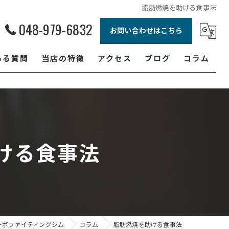
脂肪燃焼を助ける食事法
048-979-6832
お問い合わせはこちら
ある質問
当店の特徴
アクセス
ブログ
コラム
ボクシング
ジュニア
ダイエット
ける食事法
フィットネス
女性
ーポファイティングジム
コラム
脂肪燃焼を助ける食事法