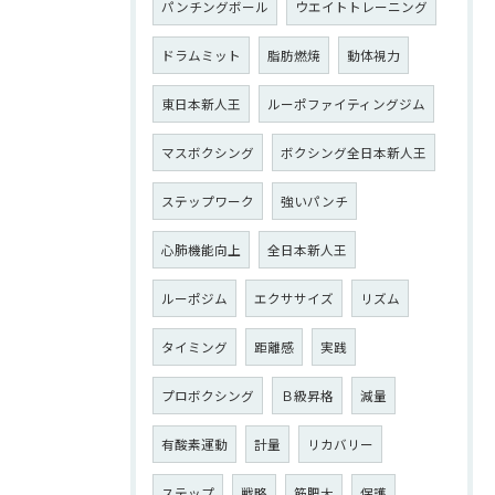
パンチングボール
ウエイトトレーニング
ドラムミット
脂肪燃焼
動体視力
東日本新人王
ルーポファイティングジム
マスボクシング
ボクシング全日本新人王
ステップワーク
強いパンチ
心肺機能向上
全日本新人王
ルーポジム
エクササイズ
リズム
タイミング
距離感
実践
プロボクシング
Ｂ級昇格
減量
有酸素運動
計量
リカバリー
ステップ
戦略
筋肥大
保護