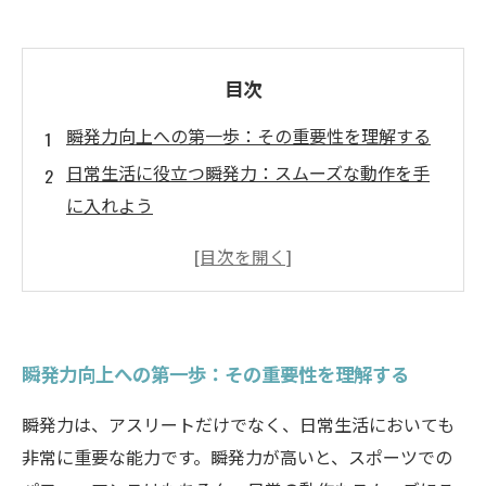
目次
瞬発力向上への第一歩：その重要性を理解する
日常生活に役立つ瞬発力：スムーズな動作を手
に入れよう
科学に基づくトレーニング法：瞬発力を効率的
に高める
エクササイズの具体例：瞬発力を鍛えるための
プラン
瞬発力向上への第一歩：その重要性を理解する
トレーニング成果を実感する瞬間：向上した瞬
発力の体験
瞬発力は、アスリートだけでなく、日常生活においても
フィットネスにおける瞬発力の重要性：効果的
非常に重要な能力です。瞬発力が高いと、スポーツでの
な活用法