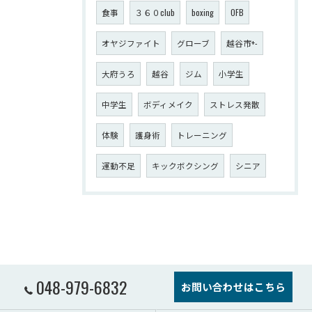
食事
３６０club
boxing
OFB
オヤジファイト
グローブ
越谷市+-
大府うろ
越谷
ジム
小学生
中学生
ボディメイク
ストレス発散
体験
護身術
トレーニング
運動不足
キックボクシング
シニア
048-979-6832
お問い合わせはこちら