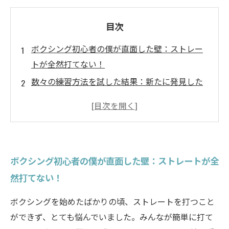
目次
ボクシング初心者の僕が直面した壁：ストレー
トが全然打てない！
数々の練習方法を試した結果：新たに発見した
ストレートの打ち方
試合前の緊張を吹き飛ばせ！ストレートを武器
にするための心構え
勝利の瞬間！ストレートで決めた試合の感動を
ボクシング初心者の僕が直面した壁：ストレートが全
語る
然打てない！
次の挑戦へ向けて：さらなる高みを目指すボク
シングライフ
ボクシングを始めたばかりの頃、ストレートを打つこと
ができず、とても悩んでいました。みんなが簡単に打て