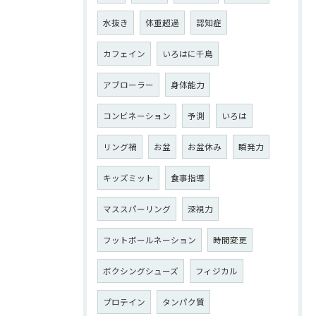
水抜き
体重超過
認知症
カフェイン
いろはに千鳥
アブローラー
身体能力
コンビネーション
予測
いろは
リング禍
お盆
お盆休み
瞬発力
キッズミット
食事指導
マススパーリング
深視力
フットボールネーション
時間変更
ボクシングシューズ
フィジカル
プロテイン
タンパク質