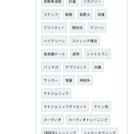
有酸素運動
計量
リカバリー
ステップ
戦略
筋肥大
保護
アジリティー
競技性
クリーン
ハイクリーン
ストレッチ種目
後楽園ホール
姿勢
シャトルラン
パンチ力
サプリメント
栄養
サッカー
増量
神経系
ケトジェニック
ケトジェニックダイエット
ケトン体
カーディオ
カーディオトレーニング
TABATAトレーニング
シャドーボクシング