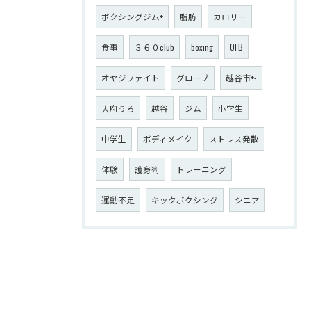
ボクシングジム+
脂肪
カロリー
食事
３６０club
boxing
OFB
オヤジファイト
グローブ
越谷市+-
大府うろ
越谷
ジム
小学生
中学生
ボディメイク
ストレス発散
体験
護身術
トレーニング
運動不足
キックボクシング
シニア