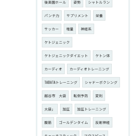
後楽園ホール
姿勢
シャトルラン
パンチ力
サプリメント
栄養
サッカー
増量
神経系
ケトジェニック
ケトジェニックダイエット
ケトン体
カーディオ
カーディオトレーニング
TABATAトレーニング
シャドーボクシング
越谷市 大袋
転倒予防
変則
大袋」
加圧
加圧トレーニング
腹筋
ゴールデンタイム
反射神経
キャッチスティック
マウスピース