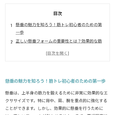
目次
懸垂の魅力を知ろう！筋トレ初心者のための第
一歩
正しい懸垂フォームの重要性とは？効果的な筋
トレを実現するために
懸垂を極めるためのテクニック：効果を最大化
するポイント
初心者でもできる！懸垂のトレーニングメニュ
懸垂の魅力を知ろう！筋トレ初心者のための第一歩
ーを紹介
懸垂の怪我を防ぐための注意点と対策
懸垂は、上半身の筋力を鍛えるために非常に効果的なエ
懸垂を通じて得られる体の変化と成長を実感
クササイズです。特に背中、肩、腕を重点的に強化する
あなたもできる！懸垂で理想の上半身を手に入
ことができます。しかし、効果的に懸垂を行うために