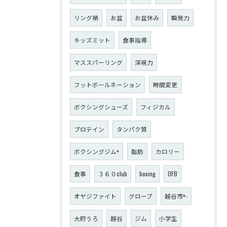
リング禍
お盆
お盆休み
瞬発力
キッズミット
食事指導
マススパーリング
深視力
フットボールネーション
時間変更
ボクシングシューズ
フィジカル
プロテイン
タンパク質
ボクシングジム+
脂肪
カロリー
食事
３６０club
boxing
OFB
オヤジファイト
グローブ
越谷市+-
大府うろ
越谷
ジム
小学生