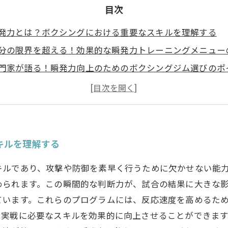
目次
発力とは？ボクシングにおける重要なスキルを理解する
分の限界を超える！効果的な瞬発力トレーニングメニュー
門家が語る！瞬発力向上のためのボクシングジム選びのポ
心者から上級者まで！幅広く対応するボクシングジムの魅
発力を鍛えることで試合の勝敗が変わる理由とは？
果を実感！トレーナーと共に歩む成長のストーリー
なたも挑戦しよう！瞬発力を鍛えるための最初の一歩
キルを理解する
キルであり、攻撃や防御を素早く行うために欠かせない能
められます。この瞬間的な判断力が、試合の結果に大きな
います。これらのプログラムには、反応速度を高めるための
は実戦に必要なスキルを効果的に向上させることができます