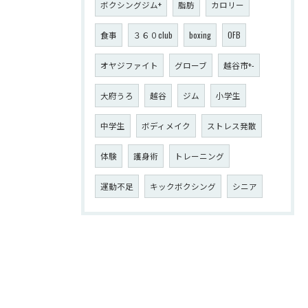
ボクシングジム+
脂肪
カロリー
食事
３６０club
boxing
OFB
オヤジファイト
グローブ
越谷市+-
大府うろ
越谷
ジム
小学生
中学生
ボディメイク
ストレス発散
体験
護身術
トレーニング
運動不足
キックボクシング
シニア