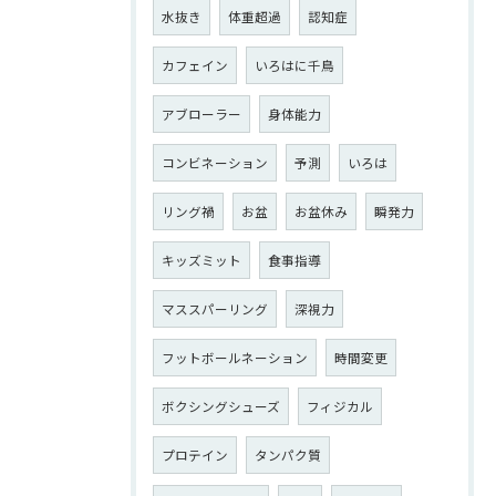
水抜き
体重超過
認知症
カフェイン
いろはに千鳥
アブローラー
身体能力
コンビネーション
予測
いろは
リング禍
お盆
お盆休み
瞬発力
キッズミット
食事指導
マススパーリング
深視力
フットボールネーション
時間変更
ボクシングシューズ
フィジカル
プロテイン
タンパク質