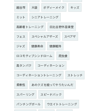
越谷市
大袋
ボディーメイク
キッズ
ミット
シニアトレーニング
高齢者トレーニング
日比谷野外音楽堂
フェス
スペシャルアザーズ
スペアザ
ジャズ
健康寿命
健康維持
ロコモティブシンドローム
昆虫食
高タンパク
コーディネーション
コーディネーショントレーニング
ストレッチ
柔軟性
あのクズを殴ってやりたいんだ
スパーリング
スピードバック
パンチングボール
ウエイトトレーニング