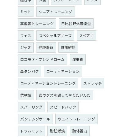
ミット
シニアトレーニング
高齢者トレーニング
日比谷野外音楽堂
フェス
スペシャルアザーズ
スペアザ
ジャズ
健康寿命
健康維持
ロコモティブシンドローム
昆虫食
高タンパク
コーディネーション
コーディネーショントレーニング
ストレッチ
柔軟性
あのクズを殴ってやりたいんだ
スパーリング
スピードバック
パンチングボール
ウエイトトレーニング
ドラムミット
脂肪燃焼
動体視力