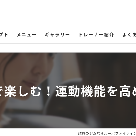
プト
メニュー
ギャラリー
トレーナー紹介
よく
で楽しむ！運動機能を高
越谷のジムならルーポファイティ