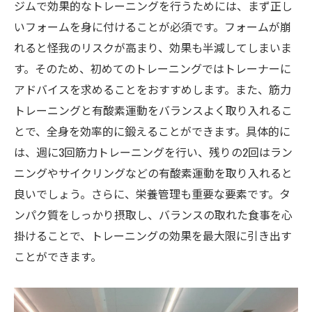
姿勢改善の重要性とその効果
ジムで効果的なトレーニングを行うためには、まず正し
いフォームを身に付けることが必須です。フォームが崩
姿勢改善を目指すためのエクササイズ
れると怪我のリスクが高まり、効果も半減してしまいま
ルーポファイティングジムの姿勢改善プロ
す。そのため、初めてのトレーニングではトレーナーに
グラム
アドバイスを求めることをおすすめします。また、筋力
正しいトレーニングで姿勢を改善する方法
トレーニングと有酸素運動をバランスよく取り入れるこ
姿勢改善のための専門トレーナーのサポー
とで、全身を効率的に鍛えることができます。具体的に
ト
は、週に3回筋力トレーニングを行い、残りの2回はラン
ジムでの姿勢改善の成功事例
ニングやサイクリングなどの有酸素運動を取り入れると
シニアにも優しいジムのトレーニングプログラ
良いでしょう。さらに、栄養管理も重要な要素です。タ
ム
ンパク質をしっかり摂取し、バランスの取れた食事を心
シニア向けトレーニングのメリット
掛けることで、トレーニングの効果を最大限に引き出す
シニアに適したトレーニングメニュー
ことができます。
安全にトレーニングを行う方法
シニア向けのトレーニング施設の紹介