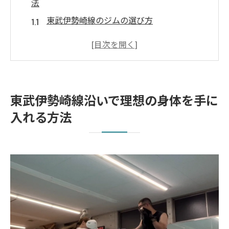
法
東武伊勢崎線のジムの選び方
ジムでの効果的なトレーニング方法
ルーポファイティングジムのおすすめポイ
ント
東武伊勢崎線のジムのメリットとは
東武伊勢崎線沿いで理想の身体を手に
ジムでのトレーニングスケジュールの立て
入れる方法
方
東武伊勢崎線沿いのジムでの成功体験談
ルーポファイティングジムの多様なトレーニン
グプログラムとは
筋力アップのトレーニングプログラム
シェイプアップに効果的なプログラム
姿勢改善を目指すトレーニング