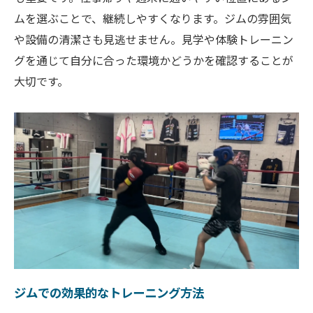
体験トレーニングの流れと内容
ムを選ぶことで、継続しやすくなります。ジムの雰囲気
トレーナーのサポートとアドバイス
や設備の清潔さも見逃せません。見学や体験トレーニン
初心者がジムを続けるためのポイント
グを通じて自分に合った環境かどうかを確認することが
大切です。
体験トレーニングの感想とフィードバック
東武伊勢崎線の利便性を活かしたジム通い
東武伊勢崎線沿いのジムのアクセス情報
通いやすいジムの選び方
仕事帰りに通えるジムの特徴
東武伊勢崎線の駅近ジムの利点
ジム通いを続けるためのコツ
ルーポファイティングジムの立地の魅力
姿勢改善にも効果的なルーポファイティングジ
ジムでの効果的なトレーニング方法
ム