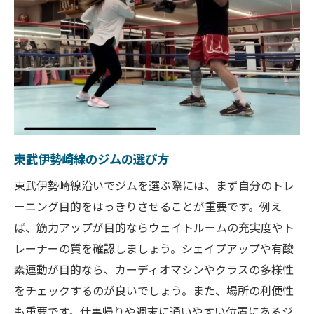
運動機能向上のためのプログラム
シニア向けトレーニングの特徴
初心者でも安心のトレーニングプラン
筋力アップからシェイプアップまで叶えるジム
筋力アップのためのおすすめメニュー
シェイプアップに最適なエクササイズ
ボディーメイクのポイントと注意点
東武伊勢崎線のジムの選び方
筋力とシェイプアップを両立させる方法
東武伊勢崎線沿いでジムを選ぶ際には、まず自分のトレ
ルーポファイティングジムの成功事例
ーニング目的をはっきりさせることが重要です。例え
ば、筋力アップが目的ならウェイトルームの充実度やト
理想の体型を目指すための継続のコツ
レーナーの質を確認しましょう。シェイプアップや有酸
ジム初心者でも安心の体験トレーニング
素運動が目的なら、カーディオマシンやクラスの多様性
初回のジム体験で気をつけること
をチェックするのが良いでしょう。また、場所の利便性
初心者向けのトレーニングメニュー
も重要です。仕事帰りや週末に通いやすい位置にあるジ