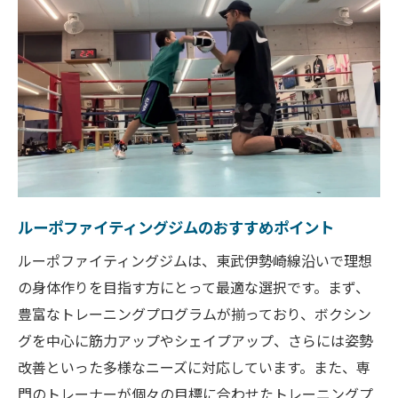
ルーポファイティングジムのシニアサポー
ト
シニアがジムを楽しむためのポイント
今日から始めるトレーニングライフ
トレーニングを始めるための準備
初心者が陥りがちなミスとその対策
継続するためのモチベーションの保ち方
ルーポファイティングジムのおすすめポイント
効果的なトレーニングスケジュールの作り
方
ルーポファイティングジムは、東武伊勢崎線沿いで理想
トレーニングの効果を最大限に引き出す方
の身体作りを目指す方にとって最適な選択です。まず、
法
豊富なトレーニングプログラムが揃っており、ボクシン
グを中心に筋力アップやシェイプアップ、さらには姿勢
ルーポファイティングジムでの成功事例
改善といった多様なニーズに対応しています。また、専
門のトレーナーが個々の目標に合わせたトレーニングプ