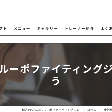
プト
メニュー
ギャラリー
トレーナー紹介
よく
ルーポファイティング
う
越谷のジムならルーポファイティングジム
コラム
東武