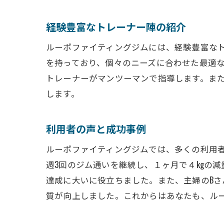
モチベー
経験豊富なトレーナー陣の紹介
姿勢改善にも
姿勢改善
ルーポファイティングジムには、経験豊富な
悪い姿勢
を持っており、個々のニーズに合わせた最適
トレーナーがマンツーマンで指導します。ま
姿勢改善
します。
ストレッ
専門トレ
利用者の声と成功事例
姿勢改善
ルーポファイティングジムでは、多くの利用
無料体験トレ
週3回のジム通いを継続し、１ヶ月で４kgの
無料体験
達成に大いに役立ちました。また、主婦のB
体験トレ
質が向上しました。これからはあなたも、ル
体験前に
体験後の