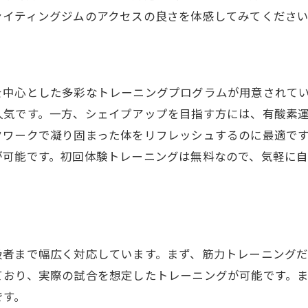
体力アップ！ルーポファイティングジムのおすすめプログ
ァイティングジムのアクセスの良さを体感してみてくださ
グの基本とその効果
けボクシングクラスの紹介
級者向けプログラム
を中心とした多彩なトレーニングプログラムが用意されて
グと他のトレーニングの組み合わせ方法
人気です。一方、シェイプアップを目指す方には、有酸素
グトレーニングの実践例
クワークで凝り固まった体をリフレッシュするのに最適で
ング後のリカバリーメソッド
が可能です。初回体験トレーニングは無料なので、気軽に
シェイプアップも！ルーポファイティングジムで理想の身
プに効果的なトレーニング
アップに特化したプログラム
とトレーニングの相乗効果
級者まで幅広く対応しています。まず、筋力トレーニング
感するためのトレーニング計画
ており、実際の試合を想定したトレーニングが可能です。
です。
ング成果のモニタリング方法