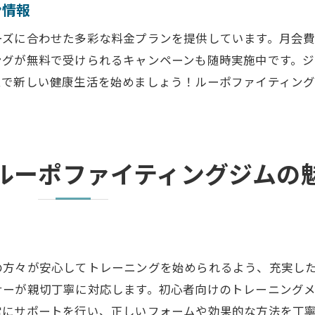
ン情報
ーニング参加者の声
ーズに合わせた多彩な料金プランを提供しています。月会
を最大限に活用するコツ
ングが無料で受けられるキャンペーンも随時実施中です。
内！ルーポファイティングジムへのアクセスガイド
ムで新しい健康生活を始めましょう！ルーポファイティン
崎線各駅からのアクセス方法
ンドマークとルート案内
ムまでの道順詳細
ルーポファイティングジムの
機関を利用したアクセスの利便性
報と車でのアクセスガイド
に関するよくある質問
沿いのルーポファイティングジムで健康生活をスタートし
のメリットと健康効果
の方々が安心してトレーニングを始められるよう、充実し
ナーが親切丁寧に対応します。初心者向けのトレーニング
型のジムとしての特長
常にサポートを行い、正しいフォームや効果的な方法を丁
ミュニティとイベント情報