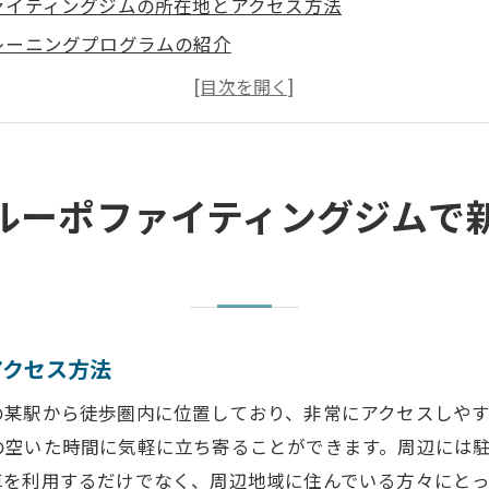
ァイティングジムの所在地とアクセス方法
レーニングプログラムの紹介
設と設備の特徴
なトレーナー陣の紹介
声と成功事例
金プランとお得なキャンペーン情報
ルーポファイティングジムで
も安心！ルーポファイティングジムの魅力とは
優しいサポート体制
ンセリングと目標設定
方も安心のトレーニングプラン
アクセス方法
フレンドリーな雰囲気
の某駅から徒歩圏内に位置しており、非常にアクセスしや
ち物とジムの利用方法
の空いた時間に気軽に立ち寄ることができます。周辺には
ュー前に知っておくべきポイント
車を利用するだけでなく、周辺地域に住んでいる方々にとっ