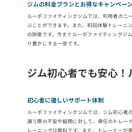
ジムの料金プランとお得なキャンペー
体験トレ
ルーポファイティングジムでは、利用者のニ
無料体験
ぶことができます。また、初回体験トレーニ
駅から徒歩圏
の財産です。今すぐルーポファイティングジ
東武伊勢
り豊かにする一歩です。
周辺のラ
駅からジ
ジム初心者でも安心！
公共交通
駐車場情
アクセス
初心者に優しいサポート体制
東武伊勢崎線
ジム利用
ルーポファイティングジムでは、ジム初心者
通う際の不安や疑問に対して、専任のトレー
地域密着
レーニングは無料です。また、トレーナーが
ジムのコ