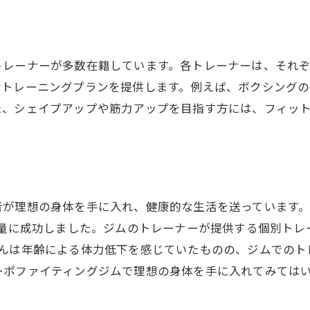
ションを保つコツ
効果的！ルーポファイティングジムで健康的な生活を
に特化したエクササイズ
トレーナーが多数在籍しています。各トレーナーは、それ
が引き起こす健康リスク
なトレーニングプランを提供します。例えば、ボクシング
た、シェイプアップや筋力アップを目指す方には、フィッ
と日常生活の関係
チと姿勢矯正の方法
ーナーのアドバイス
の成功事例
者が理想の身体を手に入れ、健康的な生活を送っています。
ーニングあり！ルーポファイティングジムで始める新しい
減量に成功しました。ジムのトレーナーが提供する個別トレ
トレーニングの予約方法
さんは年齢による体力低下を感じていたものの、ジムでのト
ーニングの流れと内容
ーポファイティングジムで理想の身体を手に入れてみては
準備しておくべきこと
フィードバックと次のステップ