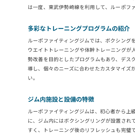
ボクシングで
は一度、東武伊勢崎線を利用して、ルーポフ
ボクシン
初心者向
多彩なトレーニングプログラムの紹介
中級・上
ルーポファイティングジムでは、ボクシング
ボクシン
ウエイトトレーニングや体幹トレーニングが
ボクシン
勢改善を目的としたプログラムもあり、デス
トレーニ
導し、個々のニーズに合わせたカスタマイズ
筋力アップも
い。
筋力アッ
ジム内施設と設備の特徴
シェイプ
食事管理
ルーポファイティングジムは、初心者から上
成果を実
に、ジム内にはボクシングリングが設置され
すく、トレーニング後のリフレッシュも完璧
トレーニ