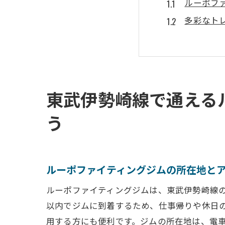
ルーポフ
多彩なト
ジム内施
経験豊富
利用者の
ジムの料
東武伊勢崎線で通える
ジム初心者で
う
初心者に
個別カウ
初めての
ルーポファイティングジムの所在地と
ジム内の
ルーポファイティングジムは、東武伊勢崎線
必要な持
以内でジムに到着するため、仕事帰りや休日
ジムデビ
用する方にも便利です。ジムの所在地は、電