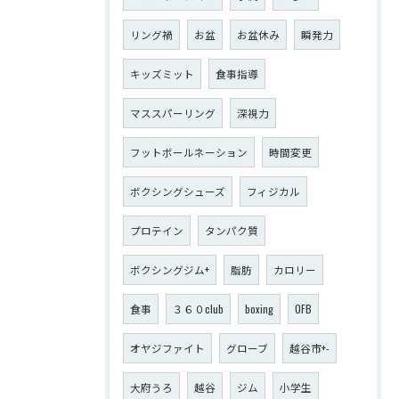
リング禍
お盆
お盆休み
瞬発力
キッズミット
食事指導
マススパーリング
深視力
フットボールネーション
時間変更
ボクシングシューズ
フィジカル
プロテイン
タンパク質
ボクシングジム+
脂肪
カロリー
食事
３６０club
boxing
OFB
オヤジファイト
グローブ
越谷市+-
大府うろ
越谷
ジム
小学生