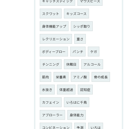
キャッチスティック
マウスピース
スクワット
キッズコース
身体機能アップ
シッポ取り
レクリエーション
重さ
ボディーブロー
パンチ
ケガ
チンニング
休館日
アルコール
筋肉
栄養素
アミノ酸
骨の成長
水抜き
体重超過
認知症
カフェイン
いろはに千鳥
アブローラー
身体能力
コンビネーション
予測
いろは