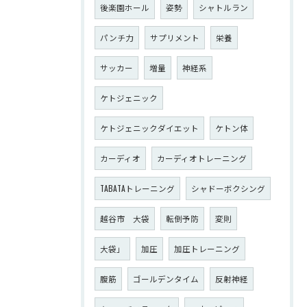
後楽園ホール
姿勢
シャトルラン
パンチ力
サプリメント
栄養
サッカー
増量
神経系
ケトジェニック
ケトジェニックダイエット
ケトン体
カーディオ
カーディオトレーニング
TABATAトレーニング
シャドーボクシング
越谷市 大袋
転倒予防
変則
大袋」
加圧
加圧トレーニング
腹筋
ゴールデンタイム
反射神経