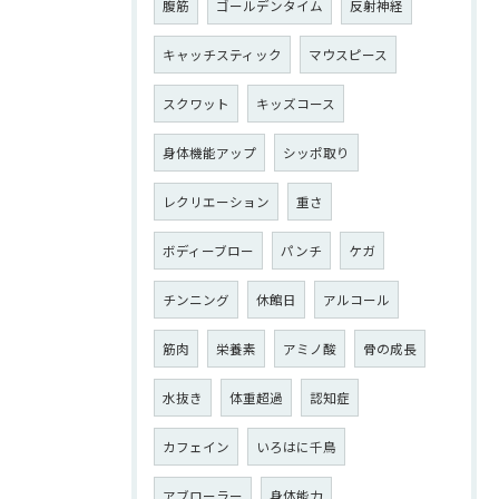
腹筋
ゴールデンタイム
反射神経
キャッチスティック
マウスピース
スクワット
キッズコース
身体機能アップ
シッポ取り
レクリエーション
重さ
ボディーブロー
パンチ
ケガ
チンニング
休館日
アルコール
筋肉
栄養素
アミノ酸
骨の成長
水抜き
体重超過
認知症
カフェイン
いろはに千鳥
アブローラー
身体能力