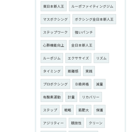
東日本新人王
ルーポファイティングジム
マスボクシング
ボクシング全日本新人王
ステップワーク
強いパンチ
心肺機能向上
全日本新人王
ルーポジム
エクササイズ
リズム
タイミング
距離感
実践
プロボクシング
Ｂ級昇格
減量
有酸素運動
計量
リカバリー
ステップ
戦略
筋肥大
保護
アジリティー
競技性
クリーン