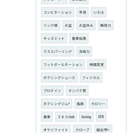
コンビネーション
予測
いろは
リング禍
お盆
お盆休み
瞬発力
キッズミット
食事指導
マススパーリング
深視力
フットボールネーション
時間変更
ボクシングシューズ
フィジカル
プロテイン
タンパク質
ボクシングジム+
脂肪
カロリー
食事
３６０club
boxing
OFB
オヤジファイト
グローブ
越谷市+-