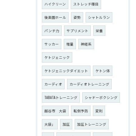
ハイクリーン
ストレッチ種目
後楽園ホール
姿勢
シャトルラン
パンチ力
サプリメント
栄養
サッカー
増量
神経系
ケトジェニック
ケトジェニックダイエット
ケトン体
カーディオ
カーディオトレーニング
TABATAトレーニング
シャドーボクシング
越谷市 大袋
転倒予防
変則
大袋」
加圧
加圧トレーニング