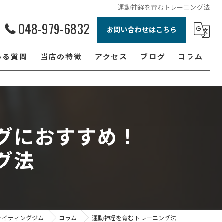
運動神経を育むトレーニング法
048-979-6832
お問い合わせはこちら
ある質問
当店の特徴
アクセス
ブログ
コラム
ボクシング
ジュニア
グにおすすめ！
ダイエット
グ法
フィットネス
女性
ァイティングジム
コラム
運動神経を育むトレーニング法