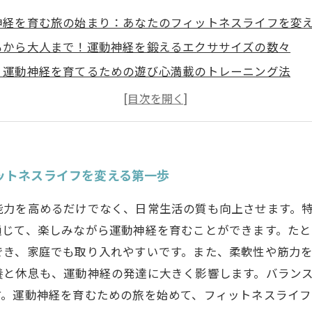
神経を育む旅の始まり：あなたのフィットネスライフを変
もから大人まで！運動神経を鍛えるエクササイズの数々
く運動神経を育てるための遊び心満載のトレーニング法
神経の重要性：なぜ正しいトレーニングが必要なのか
と休息でサポート！運動神経を伸ばすための生活習慣
生活に取り入れる実践的な運動神経トレーニング
したフィットネスライフへ：運動神経を育むことで得られ
ットネスライフを変える第一歩
能力を高めるだけでなく、日常生活の質も向上させます。
通じて、楽しみながら運動神経を育むことができます。た
でき、家庭でも取り入れやすいです。また、柔軟性や筋力
養と休息も、運動神経の発達に大きく影響します。バラン
す。運動神経を育むための旅を始めて、フィットネスライ