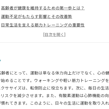
高齢者が健康を維持するための第一歩とは？
運動不足がもたらす影響とその改善策
日常生活を支える筋力トレーニングの重要性
バランス能力向上の秘訣：転倒リスクを減らすトレーニ
柔軟性向上に役立つストレッチ法とは？
有酸素運動の価値：心肺機能を強化する方法
？
高齢者にとって、運動は単なる体力向上だけでなく、心の
で始めることです。ウォーキングや軽い筋力トレーニング
エクササイズは、転倒防止に役立ちます。次に、毎日の生
のリスクを減少させます。また、有酸素運動は心肺機能の向
が慣れてきます。このように、日々の生活に運動を取り入