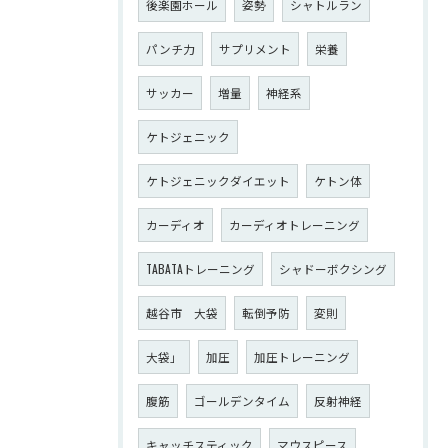
後楽園ホール
姿勢
シャトルラン
パンチ力
サプリメント
栄養
サッカー
増量
神経系
ケトジェニック
ケトジェニックダイエット
ケトン体
カーディオ
カーディオトレーニング
TABATAトレーニング
シャドーボクシング
越谷市 大袋
転倒予防
変則
大袋」
加圧
加圧トレーニング
腹筋
ゴールデンタイム
反射神経
キャッチスティック
マウスピース