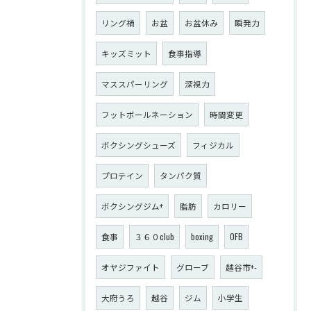
リング禍
お盆
お盆休み
瞬発力
キッズミット
食事指導
マススパーリング
深視力
フットボールネーション
時間変更
ボクシングシューズ
フィジカル
プロテイン
タンパク質
ボクシングジム+
脂肪
カロリー
食事
３６０club
boxing
OFB
オヤジファイト
グローブ
越谷市+-
大府うろ
越谷
ジム
小学生