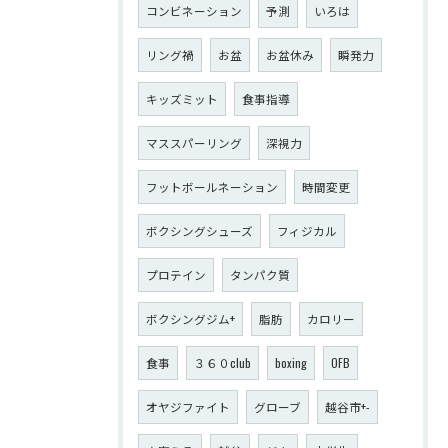
コンビネーション
予測
いろは
リング禍
お盆
お盆休み
瞬発力
キッズミット
食事指導
マススパーリング
深視力
フットボールネーション
時間変更
ボクシングシューズ
フィジカル
プロテイン
タンパク質
ボクシングジム+
脂肪
カロリー
食事
３６０club
boxing
OFB
オヤジファイト
グローブ
越谷市+-