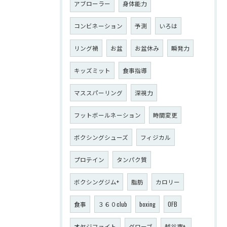
アブローラー
身体能力
コンビネーション
予測
いろは
リング禍
お盆
お盆休み
瞬発力
キッズミット
食事指導
マススパーリング
深視力
フットボールネーション
時間変更
ボクシングシューズ
フィジカル
プロテイン
タンパク質
ボクシングジム+
脂肪
カロリー
食事
３６０club
boxing
OFB
オヤジファイト
グローブ
越谷市+-