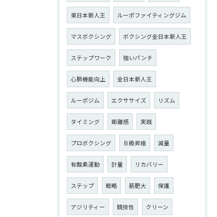
東日本新人王
ルーポファイティングジム
マスボクシング
ボクシング全日本新人王
ステップワーク
強いパンチ
心肺機能向上
全日本新人王
ルーポジム
エクササイズ
リズム
タイミング
距離感
実践
プロボクシング
Ｂ級昇格
減量
有酸素運動
計量
リカバリー
ステップ
戦略
筋肥大
保護
アジリティー
競技性
クリーン