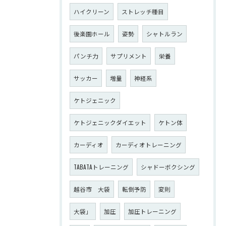
ハイクリーン
ストレッチ種目
後楽園ホール
姿勢
シャトルラン
パンチ力
サプリメント
栄養
サッカー
増量
神経系
ケトジェニック
ケトジェニックダイエット
ケトン体
カーディオ
カーディオトレーニング
TABATAトレーニング
シャドーボクシング
越谷市 大袋
転倒予防
変則
大袋」
加圧
加圧トレーニング