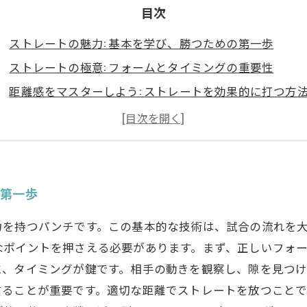
目次
ストレートの魅力: 基本を学び、勝つための第一歩
ストレートの極意: フォームとタイミングの重要性
距離感をマスターしよう: ストレートを効果的に打つ方
敵を読む: ストレートでの攻撃を成功させる秘訣
初心者から上級者まで、ストレートを極めるための練習
ストレートを使いこなして、リングの主役になろう
の第一歩
力を持つパンチです。この基本的な技術は、試合の流れを
なポイントを押さえる必要があります。まず、正しいフォ
に、タイミングが鍵です。相手の動きを観察し、隙を見つ
ることが重要です。適切な距離でストレートを放つことで