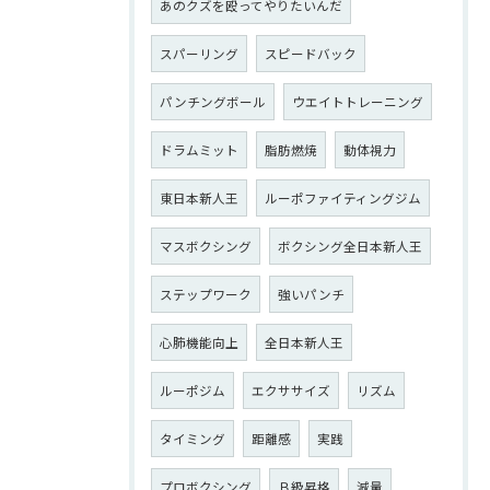
あのクズを殴ってやりたいんだ
スパーリング
スピードバック
パンチングボール
ウエイトトレーニング
ドラムミット
脂肪燃焼
動体視力
東日本新人王
ルーポファイティングジム
マスボクシング
ボクシング全日本新人王
ステップワーク
強いパンチ
心肺機能向上
全日本新人王
ルーポジム
エクササイズ
リズム
タイミング
距離感
実践
プロボクシング
Ｂ級昇格
減量