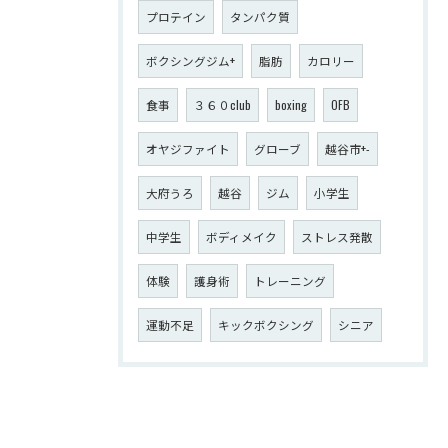
プロテイン
タンパク質
ボクシングジム+
脂肪
カロリー
食事
３６０club
boxing
OFB
オヤジファイト
グローブ
越谷市+-
大府うろ
越谷
ジム
小学生
中学生
ボディメイク
ストレス発散
体験
護身術
トレーニング
運動不足
キックボクシング
シニア