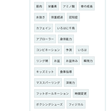
筋肉
栄養素
アミノ酸
骨の成長
水抜き
体重超過
認知症
カフェイン
いろはに千鳥
アブローラー
身体能力
コンビネーション
予測
いろは
リング禍
お盆
お盆休み
瞬発力
キッズミット
食事指導
マススパーリング
深視力
フットボールネーション
時間変更
ボクシングシューズ
フィジカル