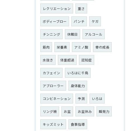
レクリエーション
重さ
ボディーブロー
パンチ
ケガ
チンニング
休館日
アルコール
筋肉
栄養素
アミノ酸
骨の成長
水抜き
体重超過
認知症
カフェイン
いろはに千鳥
アブローラー
身体能力
コンビネーション
予測
いろは
リング禍
お盆
お盆休み
瞬発力
キッズミット
食事指導