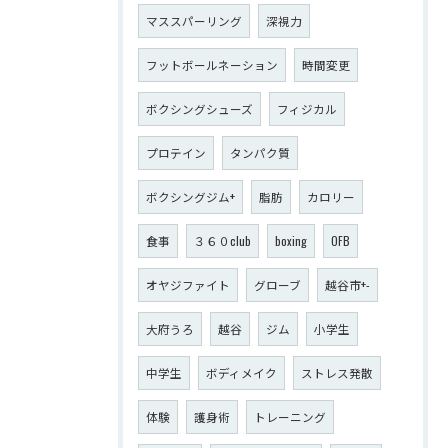
マススパーリング
深視力
フットボールネーション
時間変更
ボクシングシューズ
フィジカル
プロテイン
タンパク質
ボクシングジム+
脂肪
カロリー
食事
３６０club
boxing
OFB
オヤジファイト
グローブ
越谷市+-
大府うろ
越谷
ジム
小学生
中学生
ボディメイク
ストレス発散
体験
護身術
トレーニング