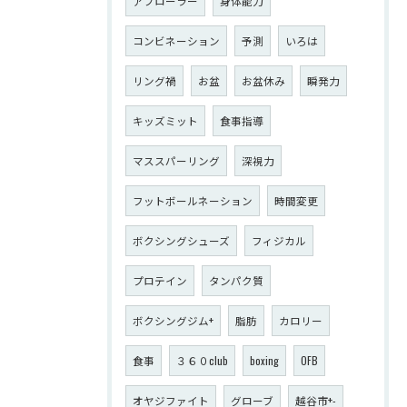
アブローラー
身体能力
コンビネーション
予測
いろは
リング禍
お盆
お盆休み
瞬発力
キッズミット
食事指導
マススパーリング
深視力
フットボールネーション
時間変更
ボクシングシューズ
フィジカル
プロテイン
タンパク質
ボクシングジム+
脂肪
カロリー
食事
３６０club
boxing
OFB
オヤジファイト
グローブ
越谷市+-