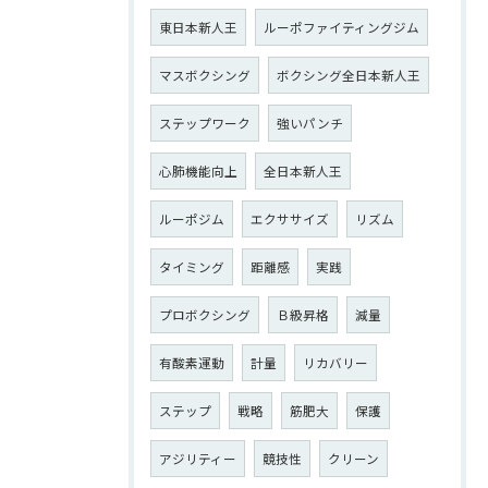
東日本新人王
ルーポファイティングジム
マスボクシング
ボクシング全日本新人王
ステップワーク
強いパンチ
心肺機能向上
全日本新人王
ルーポジム
エクササイズ
リズム
タイミング
距離感
実践
プロボクシング
Ｂ級昇格
減量
有酸素運動
計量
リカバリー
ステップ
戦略
筋肥大
保護
アジリティー
競技性
クリーン