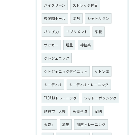
ハイクリーン
ストレッチ種目
後楽園ホール
姿勢
シャトルラン
パンチ力
サプリメント
栄養
サッカー
増量
神経系
ケトジェニック
ケトジェニックダイエット
ケトン体
カーディオ
カーディオトレーニング
TABATAトレーニング
シャドーボクシング
越谷市 大袋
転倒予防
変則
大袋」
加圧
加圧トレーニング