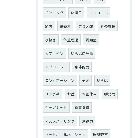
チンニング
休館日
アルコール
筋肉
栄養素
アミノ酸
骨の成長
水抜き
体重超過
認知症
カフェイン
いろはに千鳥
アブローラー
身体能力
コンビネーション
予測
いろは
リング禍
お盆
お盆休み
瞬発力
キッズミット
食事指導
マススパーリング
深視力
フットボールネーション
時間変更