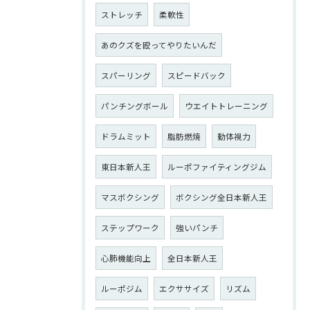
ストレッチ
柔軟性
あのクズを殴ってやりたいんだ
スパーリング
スピードバック
パンチングボール
ウエイトトレーニング
ドラムミット
脂肪燃焼
動体視力
東日本新人王
ルーポファイティングジム
マスボクシング
ボクシング全日本新人王
ステップワーク
強いパンチ
心肺機能向上
全日本新人王
ルーポジム
エクササイズ
リズム