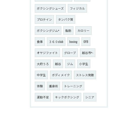
ボクシングシューズ
フィジカル
プロテイン
タンパク質
ボクシングジム+
脂肪
カロリー
食事
３６０club
boxing
OFB
オヤジファイト
グローブ
越谷市+-
大府うろ
越谷
ジム
小学生
中学生
ボディメイク
ストレス発散
体験
護身術
トレーニング
運動不足
キックボクシング
シニア