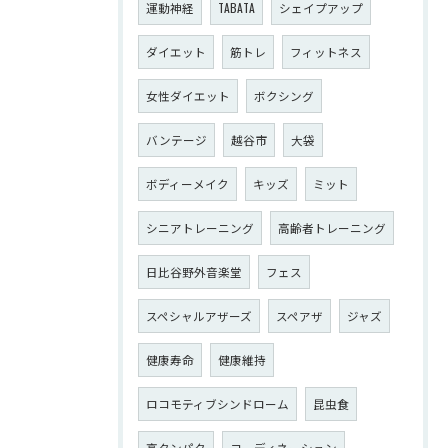
運動神経
TABATA
シェイプアップ
ダイエット
筋トレ
フィットネス
女性ダイエット
ボクシング
バンテージ
越谷市
大袋
ボディーメイク
キッズ
ミット
シニアトレーニング
高齢者トレーニング
日比谷野外音楽堂
フェス
スペシャルアザーズ
スペアザ
ジャズ
健康寿命
健康維持
ロコモティブシンドローム
昆虫食
高タンパク
コーディネーション