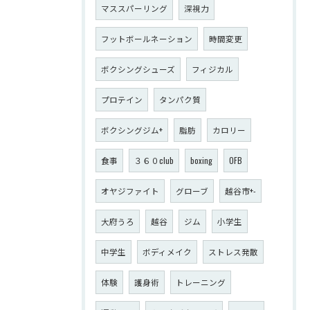
マススパーリング
深視力
フットボールネーション
時間変更
ボクシングシューズ
フィジカル
プロテイン
タンパク質
ボクシングジム+
脂肪
カロリー
食事
３６０club
boxing
OFB
オヤジファイト
グローブ
越谷市+-
大府うろ
越谷
ジム
小学生
中学生
ボディメイク
ストレス発散
体験
護身術
トレーニング