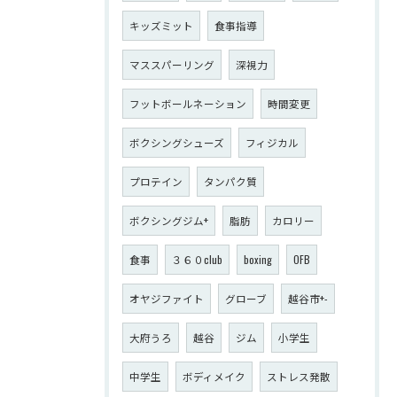
キッズミット
食事指導
マススパーリング
深視力
フットボールネーション
時間変更
ボクシングシューズ
フィジカル
プロテイン
タンパク質
ボクシングジム+
脂肪
カロリー
食事
３６０club
boxing
OFB
オヤジファイト
グローブ
越谷市+-
大府うろ
越谷
ジム
小学生
中学生
ボディメイク
ストレス発散