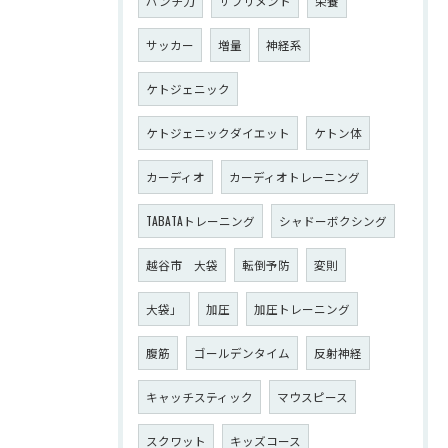
パンチ力
サプリメント
栄養
サッカー
増量
神経系
ケトジェニック
ケトジェニックダイエット
ケトン体
カーディオ
カーディオトレーニング
TABATAトレーニング
シャドーボクシング
越谷市 大袋
転倒予防
変則
大袋」
加圧
加圧トレーニング
腹筋
ゴールデンタイム
反射神経
キャッチスティック
マウスピース
スクワット
キッズコース