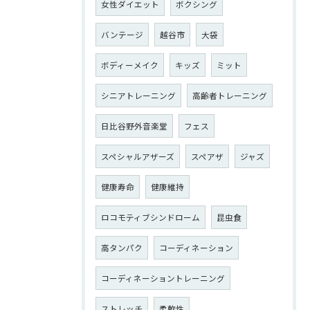
女性ダイエット
ボクシング
バンテージ
越谷市
大袋
ボディーメイク
キッズ
ミット
シニアトレーニング
高齢者トレーニング
日比谷野外音楽堂
フェス
スペシャルアザーズ
スペアザ
ジャズ
健康寿命
健康維持
ロコモティブシンドローム
昆虫食
高タンパク
コーディネーション
コーディネーショントレーニング
ストレッチ
柔軟性