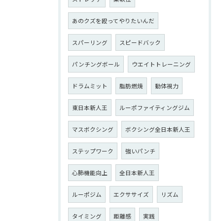
あのクズを殴ってやりたいんだ
スパーリング
スピードバック
パンチングボール
ウエイトトレーニング
ドラムミット
脂肪燃焼
動体視力
東日本新人王
ルーポファイティングジム
マスボクシング
ボクシング全日本新人王
ステップワーク
強いパンチ
心肺機能向上
全日本新人王
ルーポジム
エクササイズ
リズム
タイミング
距離感
実践