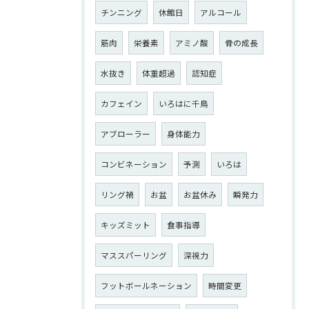
チンニング
休館日
アルコール
筋肉
栄養素
アミノ酸
骨の成長
水抜き
体重超過
認知症
カフェイン
いろはに千鳥
アブローラー
身体能力
コンビネーション
予測
いろは
リング禍
お盆
お盆休み
瞬発力
キッズミット
食事指導
マススパーリング
深視力
フットボールネーション
時間変更