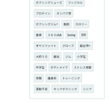
ボクシングシューズ
フィジカル
プロテイン
タンパク質
ボクシングジム+
脂肪
カロリー
食事
３６０club
boxing
OFB
オヤジファイト
グローブ
越谷市+-
大府うろ
越谷
ジム
小学生
中学生
ボディメイク
ストレス発散
体験
護身術
トレーニング
運動不足
キックボクシング
シニア