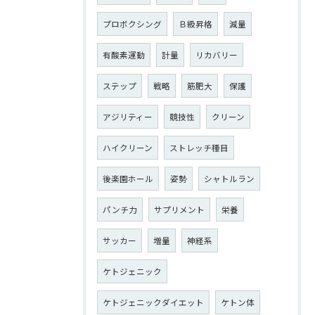
プロボクシング
Ｂ級昇格
減量
有酸素運動
計量
リカバリー
ステップ
戦略
筋肥大
保護
アジリティー
競技性
クリーン
ハイクリーン
ストレッチ種目
後楽園ホール
姿勢
シャトルラン
パンチ力
サプリメント
栄養
サッカー
増量
神経系
ケトジェニック
ケトジェニックダイエット
ケトン体