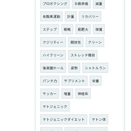
プロボクシング
Ｂ級昇格
減量
有酸素運動
計量
リカバリー
ステップ
戦略
筋肥大
保護
アジリティー
競技性
クリーン
ハイクリーン
ストレッチ種目
後楽園ホール
姿勢
シャトルラン
パンチ力
サプリメント
栄養
サッカー
増量
神経系
ケトジェニック
ケトジェニックダイエット
ケトン体