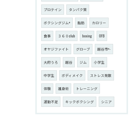
プロテイン
タンパク質
ボクシングジム+
脂肪
カロリー
食事
３６０club
boxing
OFB
オヤジファイト
グローブ
越谷市+-
大府うろ
越谷
ジム
小学生
中学生
ボディメイク
ストレス発散
体験
護身術
トレーニング
運動不足
キックボクシング
シニア