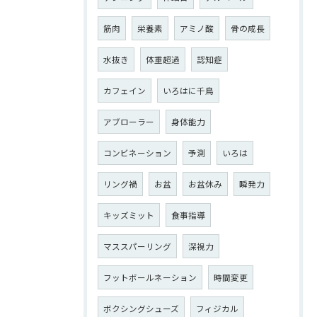
筋肉
栄養素
アミノ酸
骨の成長
水抜き
体重超過
認知症
カフェイン
いろはに千鳥
アブローラー
身体能力
コンビネーション
予測
いろは
リング禍
お盆
お盆休み
瞬発力
キッズミット
食事指導
マススパーリング
深視力
フットボールネーション
時間変更
ボクシングシューズ
フィジカル