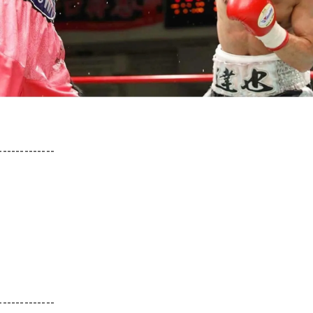
-------------
-------------