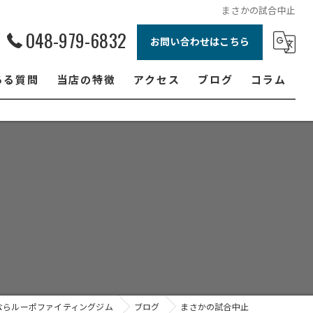
まさかの試合中止
048-979-6832
お問い合わせはこちら
ある質問
当店の特徴
アクセス
ブログ
コラム
ボクシング
ジュニア
ダイエット
フィットネス
女性
ならルーポファイティングジム
ブログ
まさかの試合中止