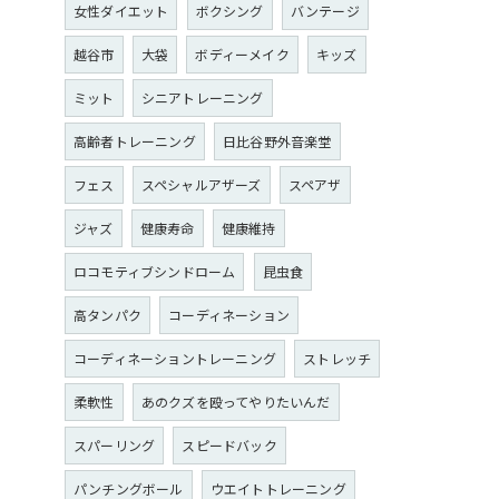
女性ダイエット
ボクシング
バンテージ
越谷市
大袋
ボディーメイク
キッズ
ミット
シニアトレーニング
高齢者トレーニング
日比谷野外音楽堂
フェス
スペシャルアザーズ
スペアザ
ジャズ
健康寿命
健康維持
ロコモティブシンドローム
昆虫食
高タンパク
コーディネーション
コーディネーショントレーニング
ストレッチ
柔軟性
あのクズを殴ってやりたいんだ
スパーリング
スピードバック
パンチングボール
ウエイトトレーニング